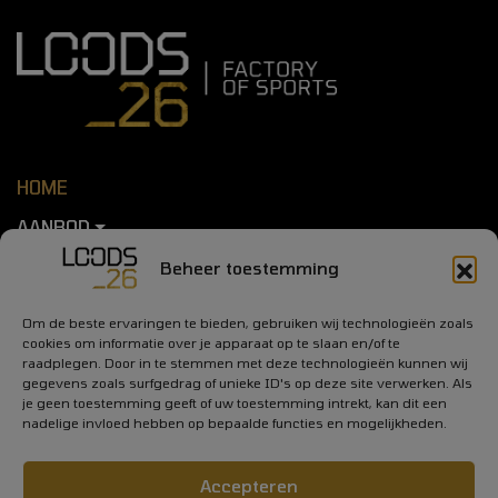
HOME
AANBOD
ABONNEMENTEN
Beheer toestemming
OVER ONS
Om de beste ervaringen te bieden, gebruiken wij technologieën zoals
cookies om informatie over je apparaat op te slaan en/of te
UPFRONT
raadplegen. Door in te stemmen met deze technologieën kunnen wij
gegevens zoals surfgedrag of unieke ID's op deze site verwerken. Als
CONTACT
je geen toestemming geeft of uw toestemming intrekt, kan dit een
nadelige invloed hebben op bepaalde functies en mogelijkheden.
FYSIO_26
Accepteren
LOODS_26