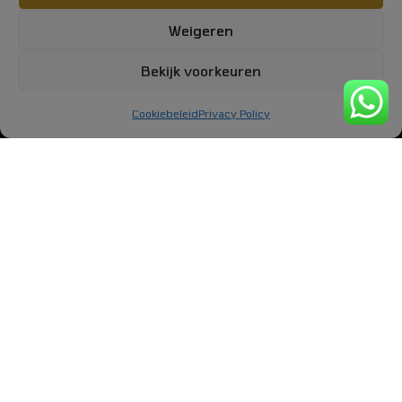
De Vlonder 26
Weigeren
5427 DC Boekel
Bekijk voorkeuren
Tel: 06 831 548 53
Mail:
info@loods26.nl
Cookiebeleid
Privacy Policy
KVK: KVK 67901484
Algemene voorwaarden
Huisregels LOODS_26
FACEBOOK
INSTAGRAM
LINKEDIN