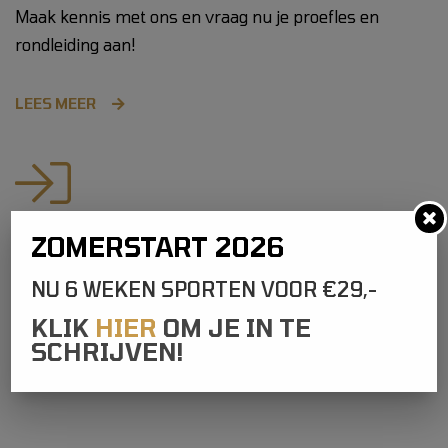
Maak kennis met ons en vraag nu je proefles en
rondleiding aan!
LEES MEER
ZOMERSTART 2026
ABONNEMENTEN
Ontdek ons abonnementen aanbod en vind een
NU 6 WEKEN SPORTEN VOOR €29,-
abonnement dat bij jou past!
KLIK
HIER
OM JE IN TE
SCHRIJVEN!
LEES MEER