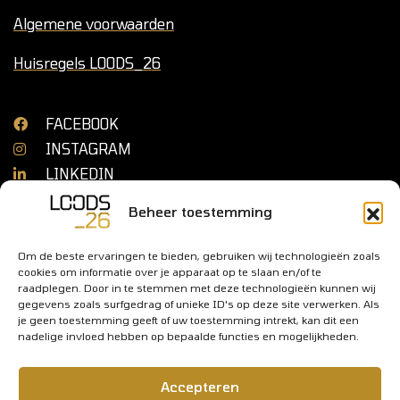
Algemene voorwaarden
Huisregels LOODS_26
FACEBOOK
INSTAGRAM
LINKEDIN
Beheer toestemming
Om de beste ervaringen te bieden, gebruiken wij technologieën zoals
cookies om informatie over je apparaat op te slaan en/of te
raadplegen. Door in te stemmen met deze technologieën kunnen wij
gegevens zoals surfgedrag of unieke ID's op deze site verwerken. Als
je geen toestemming geeft of uw toestemming intrekt, kan dit een
nadelige invloed hebben op bepaalde functies en mogelijkheden.
© 2026 LOODS 26 – FACTORY OF SPORTS
Accepteren