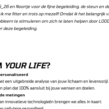
S_26
en
Noortje
voor de fijne begeleiding, de steun en de
el ik me fitter en trots op mezelf! Omdat ik het belangrij
obleem te stimuleren om zich te laten helpen door LOOD
er deze begeleiding.
Waardering: 4.5 uit 5.
M
YOUR LIFE
?
personaliseerd
t een uitgebreide analyse van jouw lichaam en levensstijl
 plan dat 100% aansluit bij jouw wensen en doelen.
de metingen
n innovatieve technologieën brengen we alles in kaart:
en cellulaire gezondheid