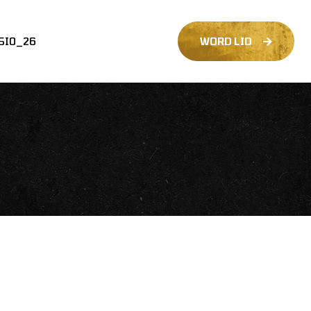
SIO_26
WORD LID