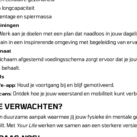
 longcapaciteit
entage en spiermassa
ainingen
erk aan je doelen met een plan dat naadloos in jouw dageli
ain in een inspirerende omgeving met begeleiding van erv
 maat
lichaam afgestemd voedingsschema zorgt ervoor dat je jou
behaalt.
ls
fe-app
: Houd je voortgang bij en blijf gemotiveerd.
scans
: Ontdek hoe je jouw weerstand en mobiliteit kunt verb
JE VERWACHTEN?
en duurzame aanpak waarmee jij jouw fysieke én mentale 
ilt. Met
Your Life
werken we samen aan een sterkere versie 