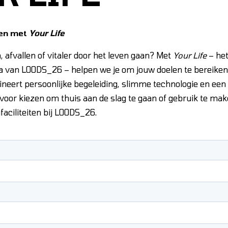
len met
Your Life
n, afvallen of vitaler door het leven gaan? Met
Your Life
– he
a van LOODS_26 – helpen we je om jouw doelen te bereiken.
ert persoonlijke begeleiding, slimme technologie en een 
voor kiezen om thuis aan de slag te gaan of gebruik te ma
aciliteiten bij LOODS_26.