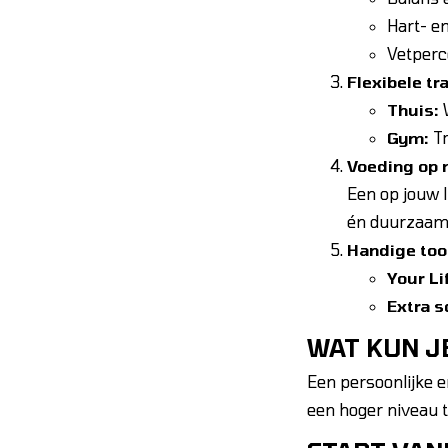
Hart- en
Vetperc
Flexibele tr
Thuis:
W
Gym:
Tr
Voeding op
Een op jouw 
én duurzaam 
Handige too
Your Li
Extra 
WAT KUN 
Een persoonlijke 
een hoger niveau t