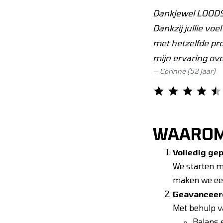
Dankjewel
LOOD
Dankzij jullie vo
met hetzelfde pr
mijn ervaring ov
Corinne (52 jaar)
⭐
⭐
⭐
⭐
⭐
WAARO
Volledig ge
We starten me
maken we een
Geavanceer
Met behulp va
Balans 