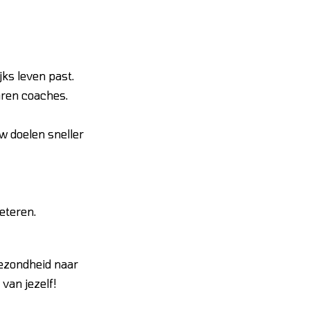
jks leven past.
aren coaches.
w doelen sneller
eteren.
gezondheid naar
van jezelf!