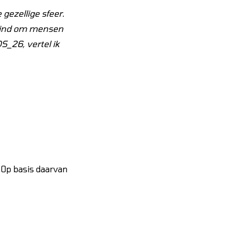
 gezellige sfeer.
k vind om mensen
S_26, vertel ik
. Op basis daarvan