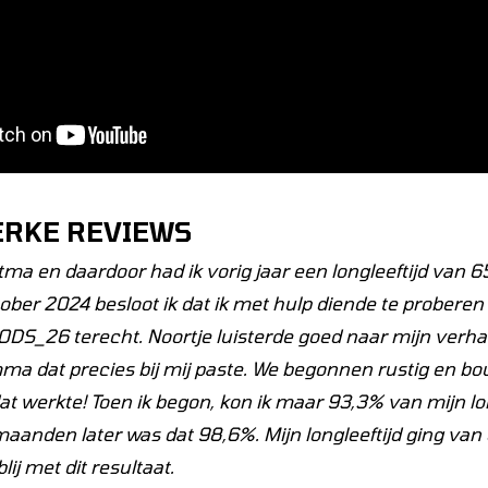
ERKE REVIEWS
tma en daardoor had ik vorig jaar een longleeftijd van 65
tober 2024 besloot ik dat ik met hulp diende te proberen h
ODS_26
terecht.
Noortje
luisterde goed naar mijn verh
ma dat precies bij mij paste. We begonnen rustig en b
at werkte! Toen ik begon, kon ik maar
93,3%
van mijn lo
maanden later was dat
98,6%
. Mijn longleeftijd ging van
lij met dit resultaat.