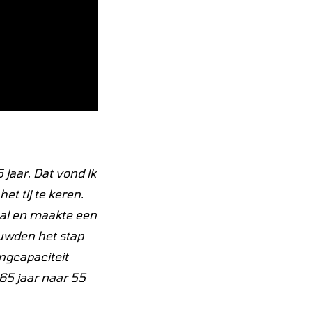
 jaar. Dat vond ik
et tij te keren.
aal en maakte een
ouwden het stap
ngcapaciteit
65 jaar naar 55