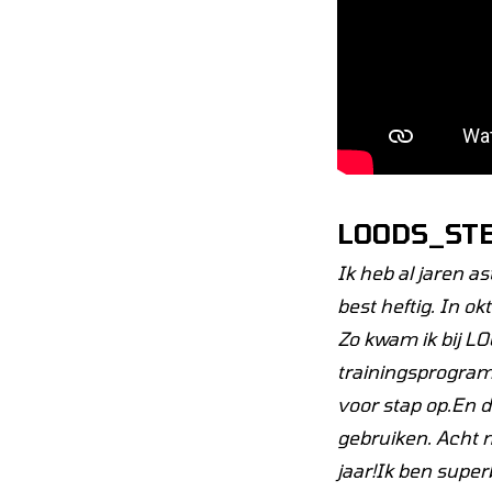
LOODS_ST
Ik heb al jaren as
best heftig. In ok
Zo kwam ik bij
LO
trainingsprogram
voor stap op.En d
gebruiken. Acht 
jaar
!Ik ben superb